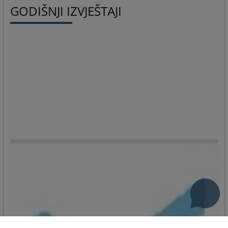
GODIŠNJI IZVJEŠTAJI