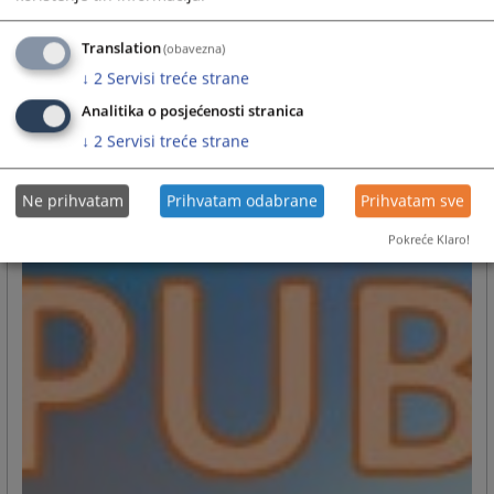
Translation
(obavezna)
↓
2
Servisi treće strane
Analitika o posjećenosti stranica
PUBLIKACIJE
↓
2
Servisi treće strane
Ne prihvatam
Prihvatam odabrane
Prihvatam sve
Pokreće Klaro!