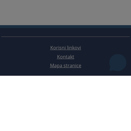
Korisni linkovi
Kontakt
Mapa stranice
Redizajn web stranice je finansirala Evropska unija. Za njen sadržaj isključivo je odgovorno
Visoko sudsko i tužilačko vijeće BiH i ona ne odražava nužno stavove Evropske unije.