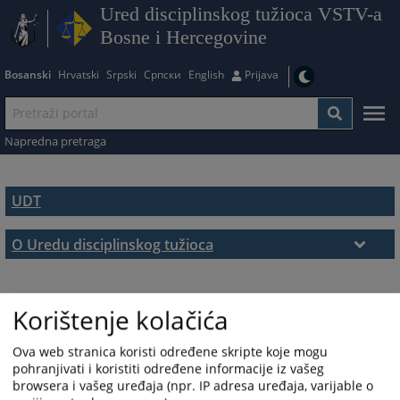
Ured disciplinskog tužioca VSTV-a
Bosne i Hercegovine
Bosanski
Hrvatski
Srpski
Српски
English
Prijava
Napredna pretraga
UDT
O Uredu disciplinskog tužioca
O Uredu
Glavni disciplinski tužilac
Korištenje kolačića
Osoblje Ureda
Ova web stranica koristi određene skripte koje mogu
pohranjivati i koristiti određene informacije iz vašeg
Kontakt
browsera i vašeg uređaja (npr. IP adresa uređaja, varijable o