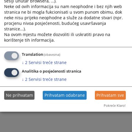
sesiji unutar browsera, ...).
Neke od ovih informacija su nam neophodne i bez njih web
stranica ne bi mogla fukcionisati u svom punom obimu, dok
neke nisu prijeko neophodne a služe za dodatne stvari (npr.
procjenu nivoa posjećenosti, budućeg usavršavanja
stranice...).
Na ovom mjestu možete dozvoliti ili uskratiti pravo na
korištenje tih informacija.
Translation
(obavezna)
↓
2
Servisi treće strane
Analitika o posjećenosti stranica
↓
2
Servisi treće strane
Ne prihvatam
Prihvatam odabrane
Prihvatam sve
Pokreće Klaro!