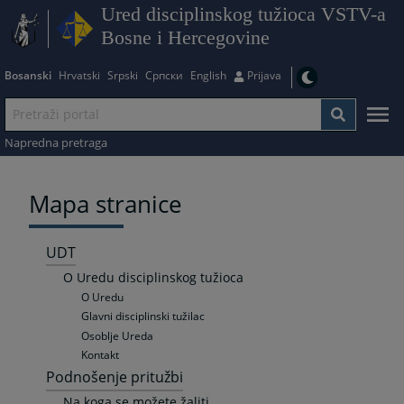
Ured disciplinskog tužioca VSTV-a
Bosne i Hercegovine
Bosanski
Hrvatski
Srpski
Српски
English
Prijava
Napredna pretraga
Mapa stranice
UDT
O Uredu disciplinskog tužioca
O Uredu
Glavni disciplinski tužilac
Osoblje Ureda
Kontakt
Podnošenje pritužbi
Na koga se možete žaliti