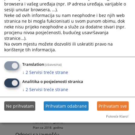
browsera i vašeg uređaja (npr. IP adresa uređaja, varijable o
Kodeks tužilačke etike
sesiji unutar browsera, ...).
Smjernice - sukob interesa
Neke od ovih informacija su nam neophodne i bez njih web
Smjernice - sukob interesa
stranica ne bi mogla fukcionisati u svom punom obimu, dok
Smjernice - disciplinske mjere
neke nisu prijeko neophodne a služe za dodatne stvari (npr.
procjenu nivoa posjećenosti, budućeg usavršavanja
Smjernice - disciplinske mjere
stranice...).
Disciplinske mjere
Na ovom mjestu možete dozvoliti ili uskratiti pravo na
Primjeri disciplinskih prekršaja
korištenje tih informacija.
Dokumenti
Dokumenti Ureda
Translation
(obavezna)
Izvještaji
↓
2
Servisi treće strane
Brošure
Priručnici
Analitika o posjećenosti stranica
Publikacije
↓
2
Servisi treće strane
Obrasci
Disciplinske odluke
Ne prihvatam
Prihvatam odabrane
Prihvatam sve
Konačne disciplinske odluke
Konačne odluke VSTV BiH u disciplinskim postupcima
Pokreće Klaro!
Plan za 2017. godinu
Plan za 2018. godinu
Odnosi sa javnošću