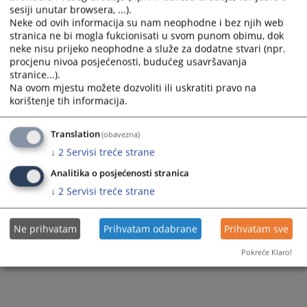
sesiji unutar browsera, ...).
Vodič kroz postupak podnošenja pritužbi (bosanski
Neke od ovih informacija su nam neophodne i bez njih web
jezik)
stranica ne bi mogla fukcionisati u svom punom obimu, dok
neke nisu prijeko neophodne a služe za dodatne stvari (npr.
procjenu nivoa posjećenosti, budućeg usavršavanja
stranice...).
4784
PREGLEDA
Na ovom mjestu možete dozvoliti ili uskratiti pravo na
korištenje tih informacija.
Translation
(obavezna)
↓
2
Servisi treće strane
Analitika o posjećenosti stranica
↓
2
Servisi treće strane
Ne prihvatam
Prihvatam odabrane
Prihvatam sve
Pokreće Klaro!