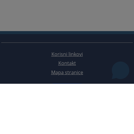
Korisni linkovi
Kontakt
Mapa stranice
Redizajn web stranice je finansirala Evropska unija. Za njen sadržaj isključivo je odgovorno
Visoko sudsko i tužilačko vijeće BiH i ona ne odražava nužno stavove Evropske unije.