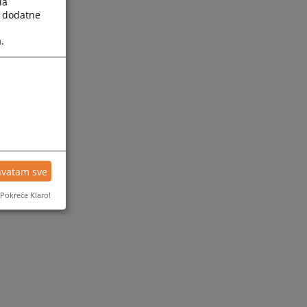
la
a dodatne
.
hvatam sve
Pokreće Klaro!