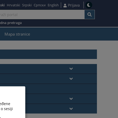
ski
Hrvatski
Srpski
Српски
English
Prijava
dna pretraga
žaj
Mapa stranice
ređene
o sesiji