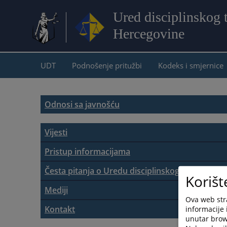
Ured disciplinskog
Hercegovine
UDT
Podnošenje pritužbi
Kodeks i smjernice
Odnosi sa javnošću
Vijesti
Aktuelnosti
Pristup informacijama
Zakon o slobodi pristupa informacijama
Česta pitanja o Uredu disciplinskog tužioca
Korišt
Mediji
Vodič za pristup informacijama
Ova web stra
Osoba za odnose sa javnošću
Kontakt
informacije 
unutar brows