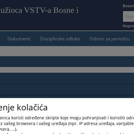
Bosan
 tužioca VSTV-a Bosne i
Idi
na
Napre
sadr
Dokumenti
Disciplinske odluke
Odnosi sa javnošću
enje kolačića
nica koristi određene skripte koje mogu pohranjivati i koristiti od
iz vašeg browsera i vašeg uređaja (npr. IP adresa uređaja, varijable 
era, ...).