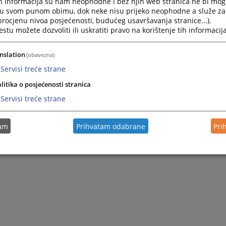
h informacija su nam neophodne i bez njih web stranica ne bi mog
i u svom punom obimu, dok neke nisu prijeko neophodne a služe z
 procjenu nivoa posjećenosti, budućeg usavršavanja stranice...).
tu možete dozvoliti ili uskratiti pravo na korištenje tih informacija
nslation
(obavezna)
Servisi treće strane
litika o posjećenosti stranica
Servisi treće strane
tam
Prihvatam odabrane
Pri