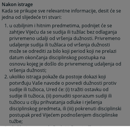
Nakon istrage
Kada se prikupe sve relevantne informacije, desit će se
jedna od slijedeće tri stvari:
u ozbiljnim i hitnim predmetima, podnijet će se
zahtjev Vijeću da se sudija ili tužilac bez odlaganja
privremeno udalji od vršenja dužnosti. Privremeno
udaljenje sudija ili tužilaca od vršenja dužnosti
može se odrediti za bilo koji period koji ne prelazi
datum okončanja disciplinskog postupka na
osnovu kojeg je došlo do privremenog udaljenja od
vršenja dužnosti;
ukoliko istraga pokaže da postoje dokazi koji
potvrđuju Vaše navode o povredi dužnosti protiv
sudije ili tužioca, Ured će: (i) tražiti ostavku od
sudije ili tužioca, (ii) ponuditi sporazum sudiji ili
tužiocu u cilju prihvatanja odluke i rješenja
disciplinskog predmeta, ili (iii) pokrenuti disciplinski
postupak pred Vijećem podnošenjem disciplinske
tužbe;
ukoliko istraga pokaže da Vaša pritužba nije