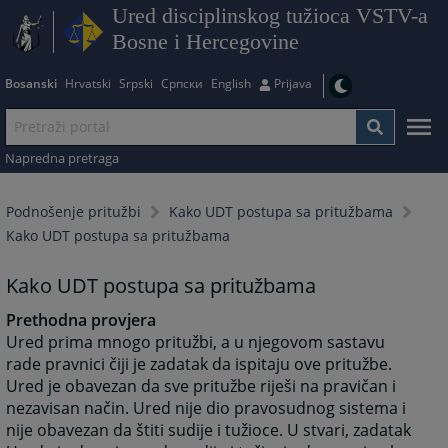
Ured disciplinskog tužioca VSTV-a
Bosne i Hercegovine
Bosanski
Hrvatski
Srpski
Српски
English
Prijava
Napredna pretraga
Podnošenje pritužbi
Kako UDT postupa sa pritužbama
Kako UDT postupa sa pritužbama
Kako UDT postupa sa pritužbama
Prethodna provjera
Ured prima mnogo pritužbi, a u njegovom sastavu
rade pravnici čiji je zadatak da ispitaju ove pritužbe.
Ured je obavezan da sve pritužbe riješi na pravičan i
nezavisan način. Ured nije dio pravosudnog sistema i
nije obavezan da štiti sudije i tužioce. U stvari, zadatak