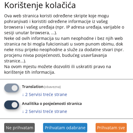
Korištenje kolačića
osnovana ili se navodi Vaše pritužbe ne mogu
potvrditi i dokazati, Ured neće pokretati disciplinski
Ova web stranica koristi određene skripte koje mogu
postupak protiv sudije ili tužioca.
pohranjivati i koristiti određene informacije iz vašeg
browsera i vašeg uređaja (npr. IP adresa uređaja, varijable o
Mogući ishod i dužina trajanja
sesiji unutar browsera, ...).
Disciplinska komisija sastavljena od članova Vijeća
Neke od ovih informacija su nam neophodne i bez njih web
donosi konačnu odluku u disciplinskim postupcima
stranica ne bi mogla fukcionisati u svom punom obimu, dok
koje protiv sudija i tužilaca poduzima Ured pred
neke nisu prijeko neophodne a služe za dodatne stvari (npr.
Vijećem.
procjenu nivoa posjećenosti, budućeg usavršavanja
stranice...).
Nakon što Ured primi pritužbu, pregled, istraga,
Na ovom mjestu možete dozvoliti ili uskratiti pravo na
procjena i donošenje odluke od strane Ureda, te
korištenje tih informacija.
disciplinski postupak koji uslijedi mogu trajati od
nekoliko mjeseci do 2(dvije) godine dana. Koliko dugo
Translation
(obavezna)
će to tačno trajati zavisi od niza faktora, uključujući
dužinu trajanja istrage, složenost predmeta, broj
↓
2
Servisi treće strane
svjedoka koje treba ispitati, raspored različitih
Analitika o posjećenosti stranica
rasprava pred Vijećem koje predviđa Zakon, itd.
↓
2
Servisi treće strane
Međutim, Ured je obavezan sve pritužbe riješiti na
pravičan i nezavisan način u roku od 2 (dvije) godine od
datuma prijema pritužbe.
Ne prihvatam
Prihvatam odabrane
Prihvatam sve