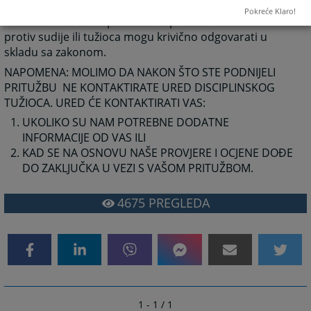
Primite k znanju da osobe koje namjerno podnesu
Pokreće Klaro!
lažne i neosnovane pritužbe na povredu dužnosti
protiv sudije ili tužioca mogu krivično odgovarati u
skladu sa zakonom.
NAPOMENA: MOLIMO DA NAKON ŠTO STE PODNIJELI
PRITUŽBU NE KONTAKTIRATE URED DISCIPLINSKOG
TUŽIOCA. URED ĆE KONTAKTIRATI VAS:
UKOLIKO SU NAM POTREBNE DODATNE
INFORMACIJE OD VAS ILI
KAD SE NA OSNOVU NAŠE PROVJERE I OCJENE DOĐE
DO ZAKLJUČKA U VEZI S VAŠOM PRITUŽBOM.
4675
PREGLEDA
1 - 1 / 1