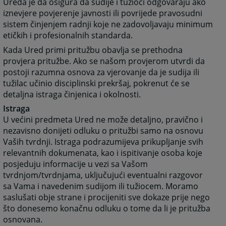
Ureda je da osigura da sudije i tužioci odgovaraju ako
iznevjere povjerenje javnosti ili povrijede pravosudni
sistem činjenjem radnji koje ne zadovoljavaju minimum
etičkih i profesionalnih standarda.
Kada Ured primi pritužbu obavlja se prethodna
provjera pritužbe. Ako se našom provjerom utvrdi da
postoji razumna osnova za vjerovanje da je sudija ili
tužilac učinio disciplinski prekršaj, pokrenut će se
detaljna istraga činjenica i okolnosti.
Istraga
U većini predmeta Ured ne može detaljno, pravično i
nezavisno donijeti odluku o pritužbi samo na osnovu
Vaših tvrdnji. Istraga podrazumijeva prikupljanje svih
relevantnih dokumenata, kao i ispitivanje osoba koje
posjeduju informacije u vezi sa Vašom
tvrdnjom/tvrdnjama, uključujući eventualni razgovor
sa Vama i navedenim sudijom ili tužiocem. Moramo
saslušati obje strane i procijeniti sve dokaze prije nego
što donesemo konačnu odluku o tome da li je pritužba
osnovana.