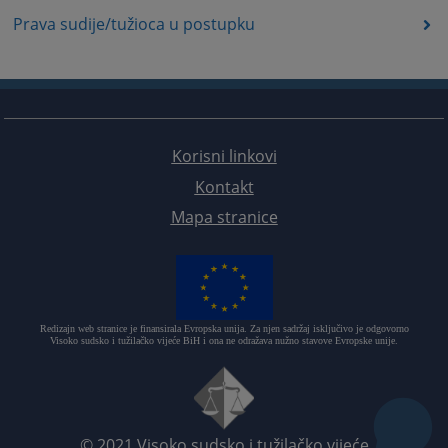
Prava sudije/tužioca u postupku
Korisni linkovi
Kontakt
Mapa stranice
Redizajn web stranice je finansirala Evropska unija. Za njen sadržaj isključivo je odgovorno
Visoko sudsko i tužilačko vijeće BiH i ona ne odražava nužno stavove Evropske unije.
© 2021
Visoko sudsko i tužilačko vijeće