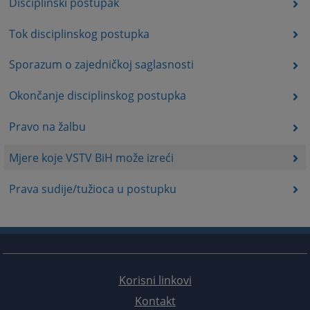
Disciplinski postupak
Tok disciplinskog postupka
Sporazum o zajedničkoj saglasnosti
Okončanje disciplinskog postupka
Pravo na žalbu
Mjere koje VSTV BiH može izreći
Prava sudije/tužioca u postupku
Korisni linkovi
Kontakt