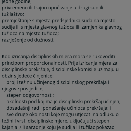
jedne godine;
privremeno ili trajno upućivanje u drugi sud ili
tužilaštvo;
premještanje s mjesta predsjednika suda na mjesto
sudije ili s mjesta glavnog tužioca ili zamjenika glavnog
tužioca na mjesto tužioca;
razrješenje od dužnosti.
Kod izricanja disciplinskih mjera mora se rukovoditi
principom proporcionalnosti. Prije izricanja mjera za
disciplinske prekršaje, disciplinske komisije uzimaju u
obzir sljedeće činjenice:
broj i težinu učinjenog disciplinskog prekršaja i
njegove posljedice;
stepen odgovornosti;
okolnosti pod kojima je disciplinski prekršaj učinjen;
dosadašnji rad i ponašanje učinioca prekršaja; i
sve druge okolnosti koje mogu utjecati na odluku o
težini i vrsti disciplinske mjere, uključujući stepen
kajanja i/ili saradnje koju je sudija ili tužilac pokazao