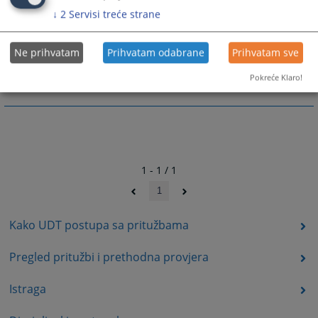
↓
2
Servisi treće strane
3451
PREGLEDA
Ne prihvatam
Prihvatam odabrane
Prihvatam sve
Pokreće Klaro!
1 - 1 / 1
1
Kako UDT postupa sa pritužbama
Pregled pritužbi i prethodna provjera
Istraga