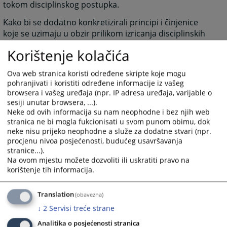
tokom disciplinskog postupka.
Kako bi se dodatno konkretizirali principi i činjenice
koje se uzimaju u obzir prilikom izricanja disciplinskih
mjera, Vijeće je na sjednici održanoj 8. jula 2016. godine
Korištenje kolačića
usvojilo interne
Smjernice za određivanje disciplinskih
mjera u disciplinskim postupcima.
Ova web stranica koristi određene skripte koje mogu
pohranjivati i koristiti određene informacije iz vašeg
Disciplinska mjera razrješenja od dužnosti određuje se
browsera i vašeg uređaja (npr. IP adresa uređaja, varijable o
samo u predmetima u kojim je utvrđen ozbiljan
sesiji unutar browsera, ...).
disciplinski prekršaj, a iz težine prekršaja je jasno da je
Neke od ovih informacija su nam neophodne i bez njih web
stranica ne bi mogla fukcionisati u svom punom obimu, dok
prekršitelj nepodoban ili nedostojan da dalje vrši
neke nisu prijeko neophodne a služe za dodatne stvari (npr.
dužnost. Sudiji ili tužiocu koji je razriješen dužnosti nije
procjenu nivoa posjećenosti, budućeg usavršavanja
dozvoljeno da dalje vrši dužnost sudije ili tužioca.
stranice...).
Na ovom mjestu možete dozvoliti ili uskratiti pravo na
Pored disciplinskih mjera, Vijeće može kao posebnu
korištenje tih informacija.
mjeru, umjesto ili uz disciplinsku mjeru, ako nađe za
shodno, odrediti da sudija ili tužilac učestvuje u
Translation
(obavezna)
programima savjetovanja, stručnog usavršavanja ili
↓
2
Servisi treće strane
rehabilitacije. Te mjere mogu trajati najduže do
šest
mjeseci.
Analitika o posjećenosti stranica