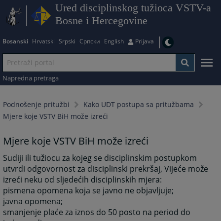
Ured disciplinskog tužioca VSTV-a
Bosne i Hercegovine
Bosanski
Hrvatski
Srpski
Српски
English
Prijava
Napredna pretraga
Podnošenje pritužbi
Kako UDT postupa sa pritužbama
Mjere koje VSTV BiH može izreći
Mjere koje VSTV BiH može izreći
Sudiji ili tužiocu za kojeg se disciplinskim postupkom
utvrdi odgovornost za disciplinski prekršaj, Vijeće može
izreći neku od sljedećih disciplinskih mjera:
pismena opomena koja se javno ne objavljuje;
javna opomena;
smanjenje plaće za iznos do 50 posto na period do