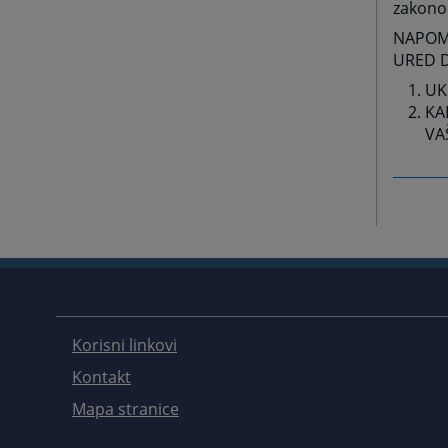
zakono
NAPOME
URED D
UK
KA
VA
Korisni linkovi
Kontakt
Mapa stranice