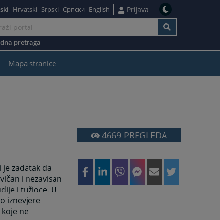
ski
Hrvatski
Srpski
Српски
English
Prijava
dna pretraga
žaj
Mapa stranice
4669
PREGLEDA
 je zadatak da
avičan i nezavisan
ije i tužioce. U
ko iznevjere
 koje ne