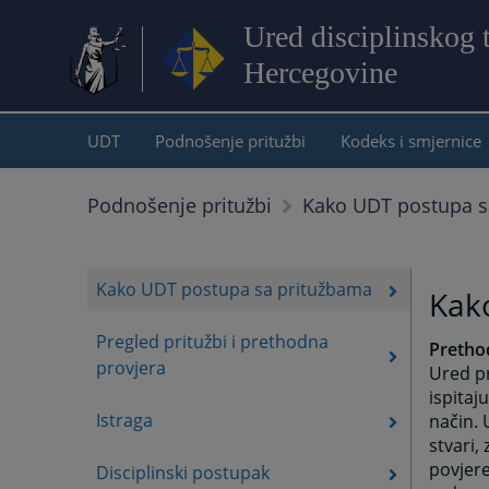
Ured disciplinskog
Hercegovine
UDT
Podnošenje pritužbi
Kodeks i smjernice
Podnošenje pritužbi
Kako UDT postupa s
Kako UDT postupa sa pritužbama
Kak
Pregled pritužbi i prethodna
Pretho
provjera
Ured pr
ispitaj
Istraga
način. 
stvari,
povjere
Disciplinski postupak