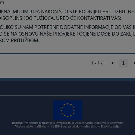
m.
NA: MOLIMO DA NAKON ŠTO STE PODNIJELI PRITUŽBU NE
ISCIPLINSKOG TUŽIOCA. URED ĆE KONTAKTIRATI VAS:
OLIKO SU NAM POTREBNE DODATNE INFORMACIJE OD VAS I
D SE NA OSNOVU NAŠE PROVJERE I OCJENE DOĐE DO ZAKLJU
ŠOM PRITUŽBOM.
1 - 1 / 1
1
Redizajn web stranice je finansirala Evropska unija. Za njen sadržaj isključivo je odgovorno
Visoko sudsko i tužilačko vijeće BiH i ona ne odražava nužno stavove Evropske unije.