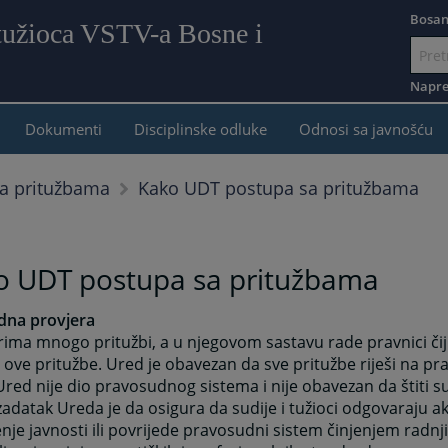
Bosan
 tužioca VSTV-a Bosne i
Idi
na
Napre
sadr
Dokumenti
Disciplinske odluke
Odnosi sa javnošću
Kako UDT postupa sa pritužbama
a pritužbama
o UDT postupa sa pritužbama
dna provjera
ima mnogo pritužbi, a u njegovom sastavu rade pravnici čiji
u ove pritužbe. Ured je obavezan da sve pritužbe riješi na pr
Ured nije dio pravosudnog sistema i nije obavezan da štiti sud
 zadatak Ureda je da osigura da sudije i tužioci odgovaraju a
nje javnosti ili povrijede pravosudni sistem činjenjem radnji