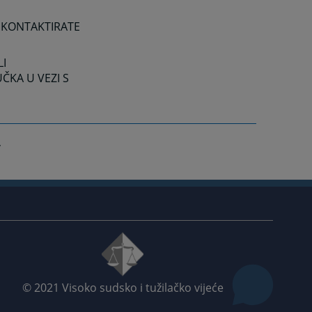
 KONTAKTIRATE
LI
ČKA U VEZI S
© 2021
Visoko sudsko i tužilačko vijeće