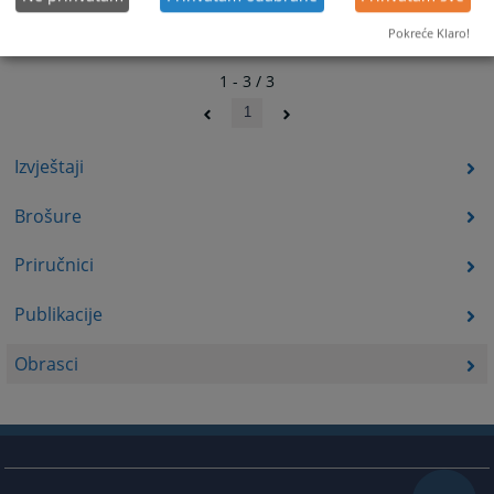
Pokreće Klaro!
1 - 3 / 3
1
Izvještaji
Brošure
Priručnici
Publikacije
Obrasci