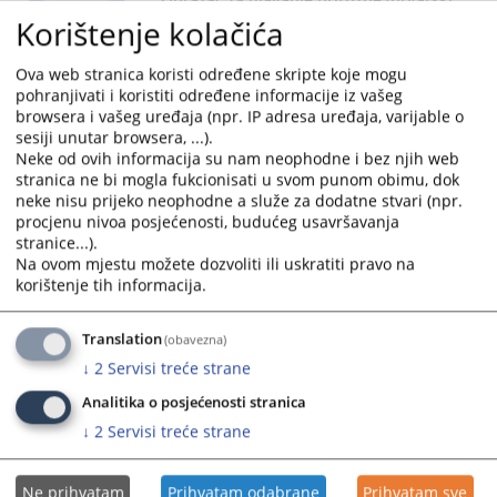
and
and
Korištenje kolačića
jezik)
select
select
a
a
Ova web stranica koristi određene skripte koje mogu
date.
date.
pohranjivati i koristiti određene informacije iz vašeg
Press
Press
browsera i vašeg uređaja (npr. IP adresa uređaja, varijable o
the
the
sesiji unutar browsera, ...).
Formular za ulaganje pritužbe (srpski
question
question
Neke od ovih informacija su nam neophodne i bez njih web
jezik)
mark
mark
stranica ne bi mogla fukcionisati u svom punom obimu, dok
neke nisu prijeko neophodne a služe za dodatne stvari (npr.
key
key
procjenu nivoa posjećenosti, budućeg usavršavanja
to
to
stranice...).
get
get
Na ovom mjestu možete dozvoliti ili uskratiti pravo na
the
the
korištenje tih informacija.
keyboard
keyboard
shortcuts
shortcuts
Translation
(obavezna)
for
for
↓
2
Servisi treće strane
changing
changing
dates.
dates.
Analitika o posjećenosti stranica
↓
2
Servisi treće strane
Ne prihvatam
Prihvatam odabrane
Prihvatam sve