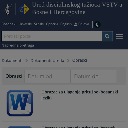
Ured disciplinskog tužioca VSTV-a
Bosne i Hercegovine
Bosanski
Hrvatski
Srpski
Српски
English
Prijava
Napredna pretraga
Obrasci
Dokumenti
Dokumenti Ureda
Obrasci
Navigate
Navigate
Obrazac za ulaganje pritužbe (bosanski
forward
forward
jezik)
to
to
interact
interact
with
with
the
the
calendar
calendar
Obrazac za ulaganje pritužbe (hrvatski