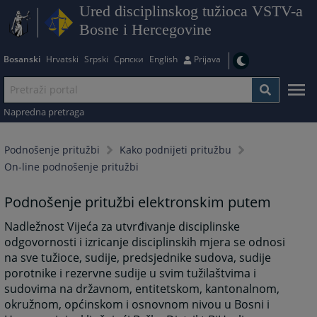
Ured disciplinskog tužioca VSTV-a
Bosne i Hercegovine
Bosanski
Hrvatski
Srpski
Српски
English
Prijava
Napredna pretraga
Podnošenje pritužbi
Kako podnijeti pritužbu
On-line podnošenje pritužbi
Podnošenje pritužbi elektronskim putem
Nadležnost Vijeća za utvrđivanje disciplinske
odgovornosti i izricanje disciplinskih mjera se odnosi
na sve tužioce, sudije, predsjednike sudova, sudije
porotnike i rezervne sudije u svim tužilaštvima i
sudovima na državnom, entitetskom, kantonalnom,
okružnom, općinskom i osnovnom nivou u Bosni i