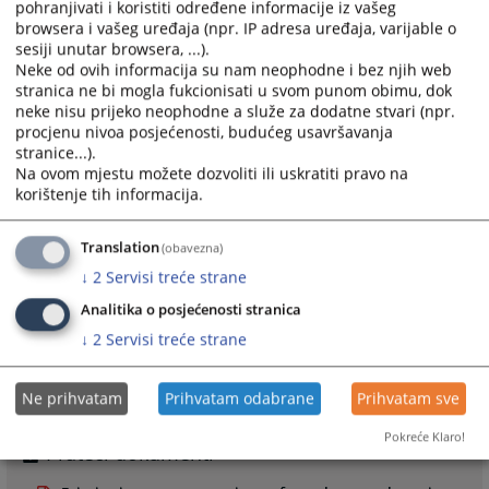
dokumenti budu potrebni. Molimo također da Uredu
pohranjivati i koristiti određene informacije iz vašeg
browsera i vašeg uređaja (npr. IP adresa uređaja, varijable o
proslijedite i sve dodatne informacije ili kopije
sesiji unutar browsera, ...).
dokumenata do kojih možete naknadno doći u posjed,
Neke od ovih informacija su nam neophodne i bez njih web
a od značaja su za Vašu pritužbu.
stranica ne bi mogla fukcionisati u svom punom obimu, dok
Vašu pritužbu možete poslati koristeći formular u
neke nisu prijeko neophodne a služe za dodatne stvari (npr.
prilogu, na e-mail adresu
vstvprituzbe@pravosudje.ba
.
procjenu nivoa posjećenosti, budućeg usavršavanja
stranice...).
Sve dodatne dokumente koje želite priložiti možete
Na ovom mjestu možete dozvoliti ili uskratiti pravo na
takođe poslati u prilogu istog e-maila. Molimo da
korištenje tih informacija.
dokumenti koje pošaljete ukupno ne prelaze 4 MB, te
da budu u nekom od slijedećih standardnih formata:
Translation
(obavezna)
MS word (doc), rtf, pdf, txt, img ili jpg.
↓
2
Servisi treće strane
3828
PREGLEDA
Analitika o posjećenosti stranica
↓
2
Servisi treće strane
Ne prihvatam
Prihvatam odabrane
Prihvatam sve
Pokreće Klaro!
Prateći dokumenti