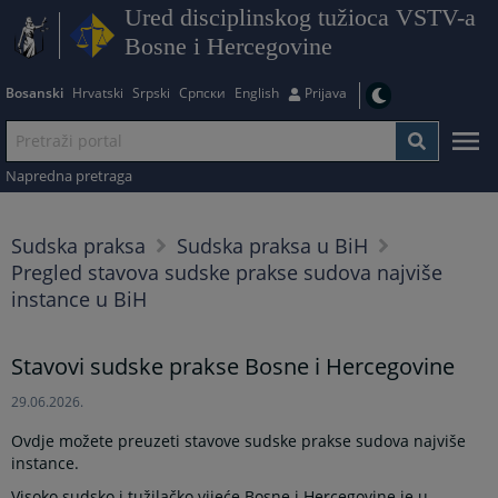
Ured disciplinskog tužioca VSTV-a
Bosne i Hercegovine
Bosanski
Hrvatski
Srpski
Српски
English
Prijava
Napredna pretraga
Sudska praksa
Sudska praksa u BiH
Pregled stavova sudske prakse sudova najviše
instance u BiH
Stavovi sudske prakse Bosne i Hercegovine
29.06.2026.
Ovdje možete preuzeti stavove sudske prakse sudova najviše
instance.
Visoko sudsko i tužilačko vijeće Bosne i Hercegovine je u