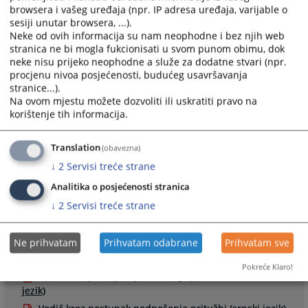
browsera i vašeg uređaja (npr. IP adresa uređaja, varijable o
sesiji unutar browsera, ...).
Neke od ovih informacija su nam neophodne i bez njih web
stranica ne bi mogla fukcionisati u svom punom obimu, dok
7981
PREGLEDA
neke nisu prijeko neophodne a služe za dodatne stvari (npr.
procjenu nivoa posjećenosti, budućeg usavršavanja
stranice...).
Na ovom mjestu možete dozvoliti ili uskratiti pravo na
korištenje tih informacija.
Prateći dokumenti
Translation
(obavezna)
↓
2
Servisi treće strane
Obrazac za ulaganje pritužbe (bosanski jezik)
Analitika o posjećenosti stranica
Obrazac za ulaganje pritužbe (hrvatski jezik)
↓
2
Servisi treće strane
Formular za ulaganje pritužbe (srpski jezik)
Obrazac za ulaganje pritužbe (engleski jezik)
Ne prihvatam
Prihvatam odabrane
Prihvatam sve
Vodič kroz postupak podnošenja pritužbi (bosanski
jezik)
Pokreće Klaro!
Vodič kroz postupak podnošenja pritužbi (hrvatski
jezik)