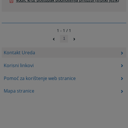
Vodič kroz postupak podnošenja pritužbi (srpski jezik)
1 - 1 / 1
1
Kontakt Ureda
Korisni linkovi
Pomoć za korištenje web stranice
Mapa stranice