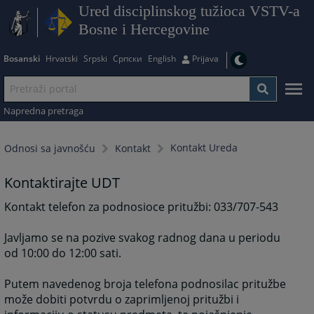
Ured disciplinskog tužioca VSTV-a
Bosne i Hercegovine
Bosanski
Hrvatski
Srpski
Српски
English
Prijava
Napredna pretraga
Kontakt Ureda
Odnosi sa javnošću
Kontakt
Kontaktirajte UDT
Kontakt telefon za podnosioce pritužbi: 033/707-543
Javljamo se na pozive svakog radnog dana u periodu
od 10:00 do 12:00 sati.
Putem navedenog broja telefona podnosilac pritužbe
može dobiti potvrdu o zaprimljenoj pritužbi i