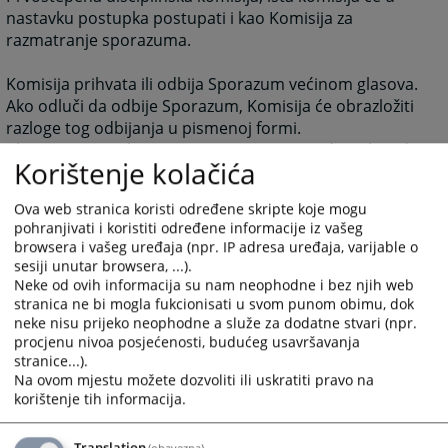
nastavku postupka postupati i kao Komisija za
razmatranje sporazuma.
Komisija prihvata ili odbija Sporazum većinom glasova.
Ako odluči da odbije Sporazum, Komisija će obrazložiti
razloge tog odbijanja u pismenoj formi.
Ako Komisija prihvati Sporazum, postupat će se kao da
Korištenje kolačića
je Komisija nakon vođenja disciplinskog postupka
utvrdila da je učinjen disciplinski prekršaj. Nakon
Ova web stranica koristi određene skripte koje mogu
donošenja odluke o prihvatanju sporazuma stranke
pohranjivati i koristiti određene informacije iz vašeg
nemaju pravo žalbe.
browsera i vašeg uređaja (npr. IP adresa uređaja, varijable o
sesiji unutar browsera, ...).
Ukoliko Komisija odbije Sporazum, činjenica da su
Neke od ovih informacija su nam neophodne i bez njih web
stranke pokušale pregovaranjem doći do sporazuma o
stranica ne bi mogla fukcionisati u svom punom obimu, dok
neke nisu prijeko neophodne a služe za dodatne stvari (npr.
disciplinskom prekršaju kao i bilo koje priznanje
procjenu nivoa posjećenosti, budućeg usavršavanja
učinjeno od stranke pred Komisijom tokom rasprave o
stranice...).
postizanju Sporazuma, ne može se upotrijebiti od bilo
Na ovom mjestu možete dozvoliti ili uskratiti pravo na
koje stranke u ponovnom disciplinskom postupku ili
korištenje tih informacija.
protiv nje.