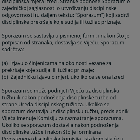
disciplinska mjera izreći. Stranke podnose Sporazum o
zajedničkoj saglasnosti o utvrđivanju disciplinske
odgovornosti (u daljem tekstu: “Sporazum”) koji sadrži
disciplinske prekršaje koje sudija ili tužilac priznaje.
Sporazum se sastavlja u pismenoj formi, i nakon što je
potpisan od stranaka, dostavlja se Vijeću. Sporazum
sadržava:
(a) Izjavu o činjenicama na okolnosti vezane za
prekršaje koje sudija ili tužilac priznaje;
(b) Zajedničku izjavu o mjeri, ukoliko će se ona izreći.
Sporazum se može podnijeti Vijeću uz disciplinsku
tužbu ili nakon podnošenja disciplinske tužbe od
strane Ureda disciplinskog tužioca. Ukoliko se
sporazum dostavlja uz disciplinsku tužbu, predsjednik
Vijeća imenuje Komisiju za razmatranje sporazuma.
Ukoliko se sporazum dostavlja nakon podnošenja
disciplinske tužbe i nakon što je formirana
Prvostepena disciplinska komisija, ista komisija će u