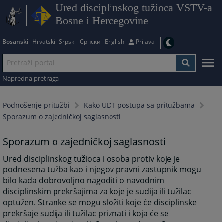
Ured disciplinskog tužioca VSTV-a
Bosne i Hercegovine
Bosanski
Hrvatski
Srpski
Српски
English
Prijava
Napredna pretraga
Podnošenje pritužbi
Kako UDT postupa sa pritužbama
Sporazum o zajedničkoj saglasnosti
Sporazum o zajedničkoj saglasnosti
Ured disciplinskog tužioca i osoba protiv koje je
podnesena tužba kao i njegov pravni zastupnik mogu
bilo kada dobrovoljno nagoditi o navodnim
disciplinskim prekršajima za koje je sudija ili tužilac
optužen. Stranke se mogu složiti koje će disciplinske
prekršaje sudija ili tužilac priznati i koja će se