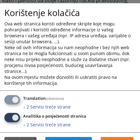
vlasti i javnosti da bolje razumiju načela pravosudnog
sistema i standarde ponašanja koje se očekuju od
Korištenje kolačića
sudija.
Ova web stranica koristi određene skripte koje mogu
Izradu ovog kodeksa podržao je USAID-ov Projekt
pohranjivati i koristiti određene informacije iz vašeg
razvoja sektora pravosuđa.
browsera i vašeg uređaja (npr. IP adresa uređaja, varijable o
sesiji unutar browsera, ...).
Neke od ovih informacija su nam neophodne i bez njih web
stranica ne bi mogla fukcionisati u svom punom obimu, dok
neke nisu prijeko neophodne a služe za dodatne stvari (npr.
procjenu nivoa posjećenosti, budućeg usavršavanja
stranice...).
6429
PREGLEDA
Na ovom mjestu možete dozvoliti ili uskratiti pravo na
korištenje tih informacija.
Translation
(obavezna)
↓
2
Servisi treće strane
Prateći dokumenti
Analitika o posjećenosti stranica
↓
2
Servisi treće strane
Kodeks sudijske etike