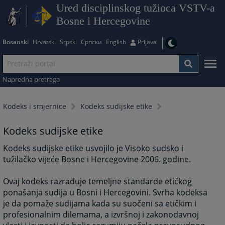
Ured disciplinskog tužioca VSTV-a
Bosne i Hercegovine
Bosanski
Hrvatski
Srpski
Српски
English
Prijava
Napredna pretraga
Kodeks i smjernice
Kodeks sudijske etike
Kodeks sudijske etike
Kodeks sudijske etike usvojilo je Visoko sudsko i
tužilačko vijeće Bosne i Hercegovine 2006. godine.
Ovaj kodeks razrađuje temeljne standarde etičkog
ponašanja sudija u Bosni i Hercegovini. Svrha kodeksa
je da pomaže sudijama kada su suočeni sa etičkim i
profesionalnim dilemama, a izvršnoj i zakonodavnoj