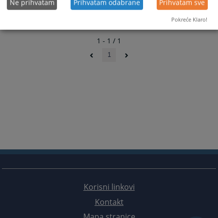
Ne prihvatam
Prihvatam odabrane
Prihvatam sve
Pokreće Klaro!
1 - 1 / 1
1
Korisni linkovi
Kontakt
Mapa stranice