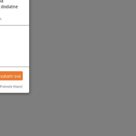
la
a dodatne
.
hvatam sve
Pokreće Klaro!