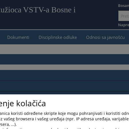
Bosan
 tužioca VSTV-a Bosne i
Idi
na
Napre
sadr
Dokumenti
Disciplinske odluke
Odnosi sa javnošću
enje kolačića
nica koristi određene skripte koje mogu pohranjivati i koristiti od
iz vašeg browsera i vašeg uređaja (npr. IP adresa uređaja, varijable 
era, ...).