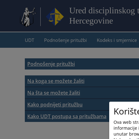
Ured disciplinskog
Hercegovine
UDT
Podnošenje pritužbi
Kodeks i smjernice
Podnošenje pritužbi
Na koga se možete žaliti
Na šta se možete žaliti
Kako podnijeti pritužbu
Korišt
Kako podnijeti pritužbu
Kako UDT postupa sa pritužbama
Ova web stra
Kako UDT postupa sa pritužbama
informacije 
Upute za podnošenje pritužbi
unutar brows