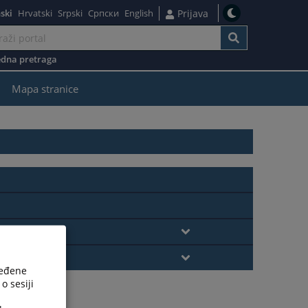
ski
Hrvatski
Srpski
Српски
English
Prijava
dna pretraga
žaj
Mapa stranice
ređene
o sesiji