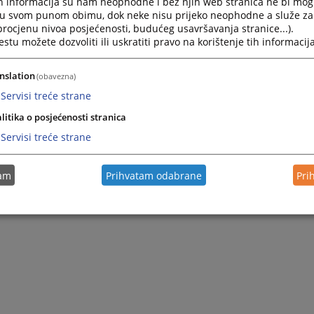
h informacija su nam neophodne i bez njih web stranica ne bi mog
i u svom punom obimu, dok neke nisu prijeko neophodne a služe z
 procjenu nivoa posjećenosti, budućeg usavršavanja stranice...).
tu možete dozvoliti ili uskratiti pravo na korištenje tih informacija
nslation
(obavezna)
Servisi treće strane
litika o posjećenosti stranica
Servisi treće strane
tam
Prihvatam odabrane
Pri