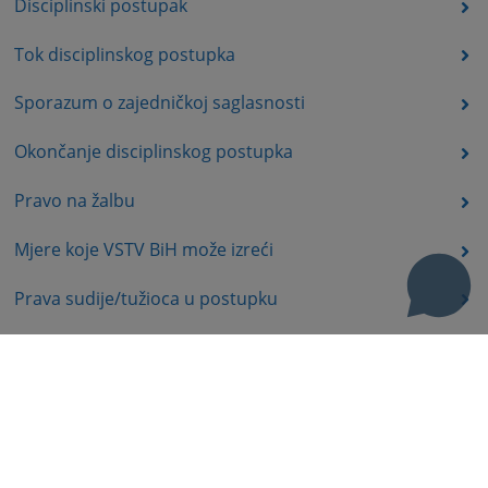
Disciplinski postupak
Tok disciplinskog postupka
Sporazum o zajedničkoj saglasnosti
Okončanje disciplinskog postupka
Pravo na žalbu
Mjere koje VSTV BiH može izreći
Prava sudije/tužioca u postupku
Korisni linkovi
Kontakt