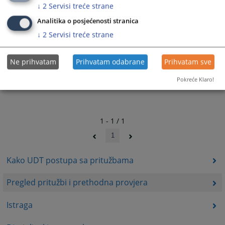
↓
2
Servisi treće strane
Analitika o posjećenosti stranica
↓
2
Servisi treće strane
Ne prihvatam
Prihvatam odabrane
Prihvatam sve
Pokreće Klaro!
1 - 1 / 1
1
Kako UDT postupa sa pritužbama
Pregled pritužbi i prethodna provjera
Istraga