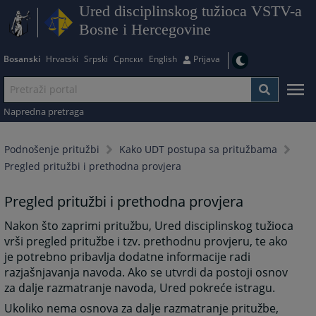
Ured disciplinskog tužioca VSTV-a
Bosne i Hercegovine
Bosanski
Hrvatski
Srpski
Српски
English
Prijava
Napredna pretraga
Podnošenje pritužbi
Kako UDT postupa sa pritužbama
Pregled pritužbi i prethodna provjera
Pregled pritužbi i prethodna provjera
Nakon što zaprimi pritužbu, Ured disciplinskog tužioca
vrši pregled pritužbe i tzv. prethodnu provjeru, te ako
je potrebno pribavlja dodatne informacije radi
razjašnjavanja navoda. Ako se utvrdi da postoji osnov
za dalje razmatranje navoda, Ured pokreće istragu.
Ukoliko nema osnova za dalje razmatranje pritužbe,