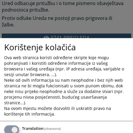
Ured odbacuje pritužbu i o tome pismeno obavještava
podnosioca pritužbe.
Protiv odluke Ureda ne postoji pravo prigovora ili
žalbe.
3741
PREGLEDA
Korištenje kolačića
Ova web stranica koristi određene skripte koje mogu
pohranjivati i koristiti određene informacije iz vašeg
browsera i vašeg uređaja (npr. IP adresa uređaja, varijable o
sesiji unutar browsera, ...).
Neke od ovih informacija su nam neophodne i bez njih web
stranica ne bi mogla fukcionisati u svom punom obimu, dok
neke nisu prijeko neophodne a služe za dodatne stvari (npr.
procjenu nivoa posjećenosti, budućeg usavršavanja
stranice...).
Na ovom mjestu možete dozvoliti ili uskratiti pravo na
korištenje tih informacija.
Translation
(obavezna)