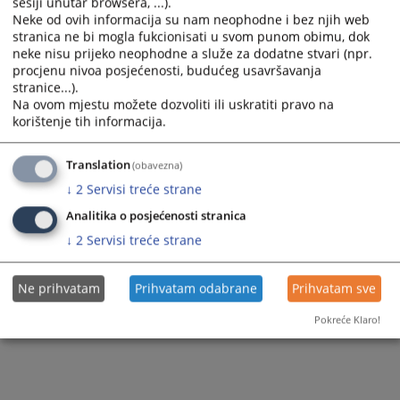
sesiji unutar browsera, ...).
Neke od ovih informacija su nam neophodne i bez njih web
stranica ne bi mogla fukcionisati u svom punom obimu, dok
neke nisu prijeko neophodne a služe za dodatne stvari (npr.
procjenu nivoa posjećenosti, budućeg usavršavanja
stranice...).
Na ovom mjestu možete dozvoliti ili uskratiti pravo na
korištenje tih informacija.
Translation
(obavezna)
↓
2
Servisi treće strane
Analitika o posjećenosti stranica
↓
2
Servisi treće strane
Ne prihvatam
Prihvatam odabrane
Prihvatam sve
Pokreće Klaro!