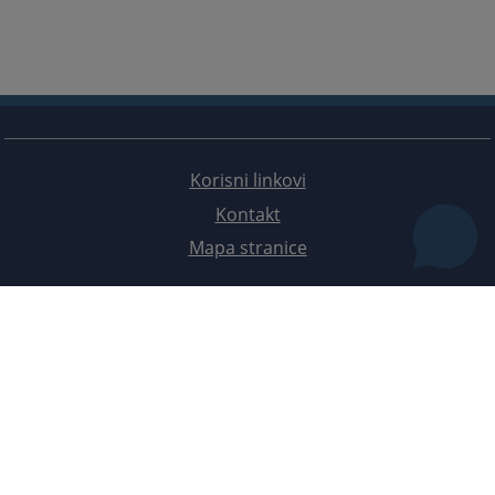
Korisni linkovi
Kontakt
Mapa stranice
Redizajn web stranice je finansirala Evropska unija. Za njen sadržaj isključivo je odgovorno
Visoko sudsko i tužilačko vijeće BiH i ona ne odražava nužno stavove Evropske unije.