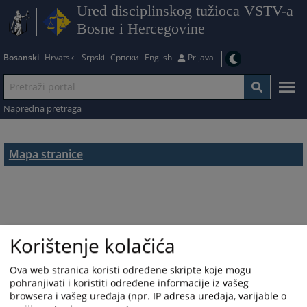
Ured disciplinskog tužioca VSTV-a
Bosne i Hercegovine
Bosanski
Hrvatski
Srpski
Српски
English
Prijava
Napredna pretraga
Mapa stranice
Korištenje kolačića
Ova web stranica koristi određene skripte koje mogu
pohranjivati i koristiti određene informacije iz vašeg
browsera i vašeg uređaja (npr. IP adresa uređaja, varijable o