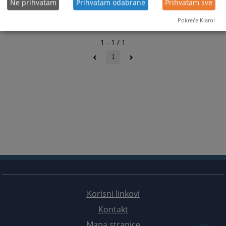
Ne prihvatam
Prihvatam odabrane
Prihvatam sve
Pokreće Klaro!
1 - 1 / 1
1
Korisni linkovi
Kontakt
Mapa stranice