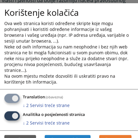
vlasti i javnosti da bolje razumiju načela pravosudnog
sistema i standarde ponašanja koje se očekuju od
Korištenje kolačića
sudija.
Ova web stranica koristi određene skripte koje mogu
Izradu ovog kodeksa podržao je USAID-ov Projekt
pohranjivati i koristiti određene informacije iz vašeg
razvoja sektora pravosuđa.
browsera i vašeg uređaja (npr. IP adresa uređaja, varijable o
sesiji unutar browsera, ...).
Neke od ovih informacija su nam neophodne i bez njih web
stranica ne bi mogla fukcionisati u svom punom obimu, dok
neke nisu prijeko neophodne a služe za dodatne stvari (npr.
procjenu nivoa posjećenosti, budućeg usavršavanja
stranice...).
6449
PREGLEDA
Na ovom mjestu možete dozvoliti ili uskratiti pravo na
korištenje tih informacija.
Translation
(obavezna)
↓
2
Servisi treće strane
Prateći dokumenti
Analitika o posjećenosti stranica
↓
2
Servisi treće strane
Kodeks sudijske etike