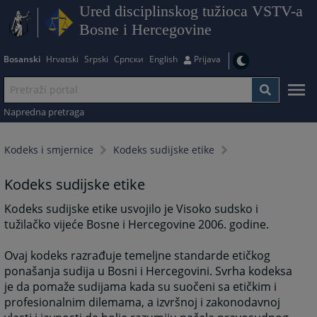
Ured disciplinskog tužioca VSTV-a
Bosne i Hercegovine
Bosanski
Hrvatski
Srpski
Српски
English
Prijava
Napredna pretraga
Kodeks i smjernice
Kodeks sudijske etike
Kodeks sudijske etike
Kodeks sudijske etike usvojilo je Visoko sudsko i
tužilačko vijeće Bosne i Hercegovine 2006. godine.
Ovaj kodeks razrađuje temeljne standarde etičkog
ponašanja sudija u Bosni i Hercegovini. Svrha kodeksa
je da pomaže sudijama kada su suočeni sa etičkim i
profesionalnim dilemama, a izvršnoj i zakonodavnoj