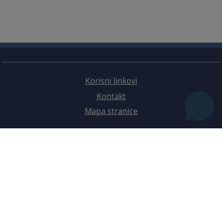
Korisni linkovi
Kontakt
Mapa stranice
Redizajn web stranice je finansirala Evropska unija. Za njen sadržaj isključivo je odgovorno
Visoko sudsko i tužilačko vijeće BiH i ona ne odražava nužno stavove Evropske unije.