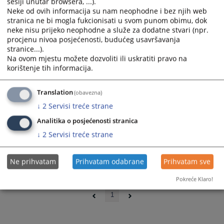
sesiji unutar browsera, ...).
Neke od ovih informacija su nam neophodne i bez njih web
stranica ne bi mogla fukcionisati u svom punom obimu, dok
neke nisu prijeko neophodne a služe za dodatne stvari (npr.
procjenu nivoa posjećenosti, budućeg usavršavanja
stranice...).
Na ovom mjestu možete dozvoliti ili uskratiti pravo na
korištenje tih informacija.
Translation
(obavezna)
↓
2
Servisi treće strane
Analitika o posjećenosti stranica
↓
2
Servisi treće strane
Ne prihvatam
Prihvatam odabrane
Prihvatam sve
Pokreće Klaro!
0 - 0 / 0
1