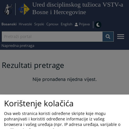
Ured disciplinskog tužioca VSTV-a
Bosne i Hercegovine
Bosanski
Hrvatski
Srpski
Српски
English
Prijava
Napredna pretraga
Rezultati pretrage
Nije pronađena nijedna vijest.
Korištenje kolačića
Ova web stranica koristi određene skripte koje mogu
pohranjivati i koristiti određene informacije iz vašeg
browsera i vašeg uređaja (npr. IP adresa uređaja, varijable o