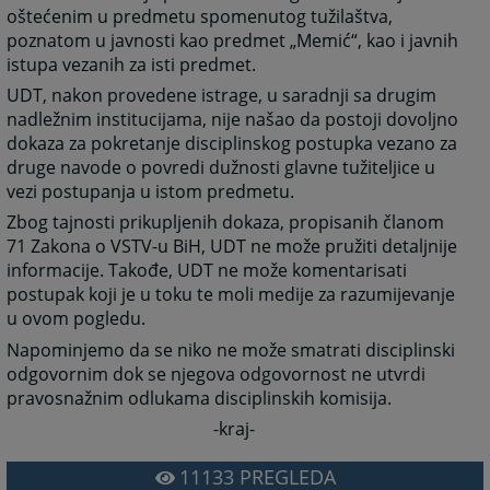
oštećenim u predmetu spomenutog tužilaštva,
poznatom u javnosti kao predmet „Memić“, kao i javnih
istupa vezanih za isti predmet.
UDT, nakon provedene istrage, u saradnji sa drugim
nadležnim institucijama, nije našao da postoji dovoljno
dokaza za pokretanje disciplinskog postupka vezano za
druge navode o povredi dužnosti glavne tužiteljice u
vezi postupanja u istom predmetu.
Zbog tajnosti prikupljenih dokaza, propisanih članom
71 Zakona o VSTV-u BiH, UDT ne može pružiti detaljnije
informacije. Takođe, UDT ne može komentarisati
postupak koji je u toku te moli medije za razumijevanje
u ovom pogledu.
Napominjemo da se niko ne može smatrati disciplinski
odgovornim dok se njegova odgovornost ne utvrdi
pravosnažnim odlukama disciplinskih komisija.
-kraj-
11133
PREGLEDA