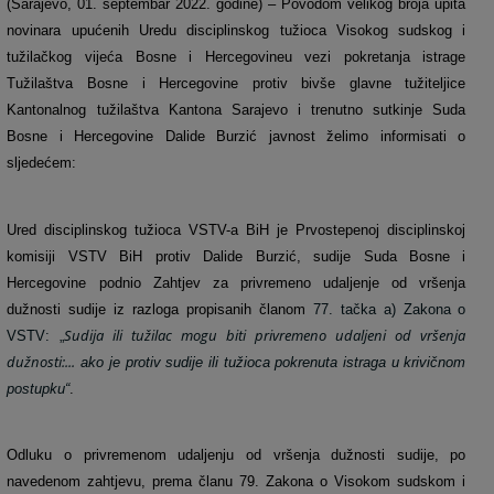
(Sarajevo, 01. septembar 2022. godine) – Povodom velikog broja upita
novinara upućenih Uredu disciplinskog tužioca Visokog sudskog i
tužilačkog vijeća Bosne i Hercegovine
u vezi pokretanja istrage
Tužilaštva Bosne i Hercegovine protiv bivše glavne tužiteljice
Kantonalnog tužilaštva Kantona Sarajevo i trenutno sutkinje Suda
Bosne i Hercegovine Dalide Burzić javnost želimo informisati o
sljedećem:
Ured disciplinskog tužioca VSTV-a BiH je Prvostepenoj disciplinskoj
komisiji VSTV BiH protiv Dalide Burzić, sudije Suda Bosne i
Hercegovine podnio Zahtjev za privremeno udaljenje od vršenja
dužnosti sudije iz razloga propisanih članom
77. tačka a) Zakona o
Sudija ili tužilac mogu biti privremeno udaljeni od vršenja
VSTV: „
dužnosti:...
ako je protiv sudije ili tužioca pokrenuta istraga u krivičnom
postupku“
.
Odluku o privremenom udaljenju od vršenja dužnosti sudije, po
navedenom zahtjevu, prema članu 79. Zakona o Visokom sudskom i