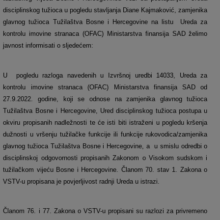
disciplinskog tužioca u pogledu stavljanja Diane Kajmaković, zamjenika
glavnog tužioca Tužilaštva Bosne i Hercegovine na listu Ureda za
kontrolu imovine stranaca (OFAC) Ministarstva finansija SAD želimo
javnost informisati o sljedećem:
U pogledu razloga navedenih u Izvršnoj uredbi 14033, Ureda za
kontrolu imovine stranaca (OFAC) Ministarstva finansija SAD od
27.9.2022. godine, koji se odnose na zamjenika glavnog tužioca
Tužilaštva Bosne i Hercegovine, Ured disciplinskog tužioca postupa u
okviru propisanih nadležnosti te će isti biti istraženi u pogledu kršenja
dužnosti u vršenju tužilačke funkcije ili funkcije rukovodica/zamjenika
glavnog tužioca Tužilaštva Bosne i Hercegovine, a u smislu odredbi o
disciplinskoj odgovornosti propisanih Zakonom o Visokom sudskom i
tužilačkom vijeću Bosne i Hercegovine. Članom 70. stav 1. Zakona o
VSTV-u propisana je povjerljivost radnji Ureda u istrazi.
Članom 76. i 77. Zakona o VSTV-u propisani su razlozi za privremeno