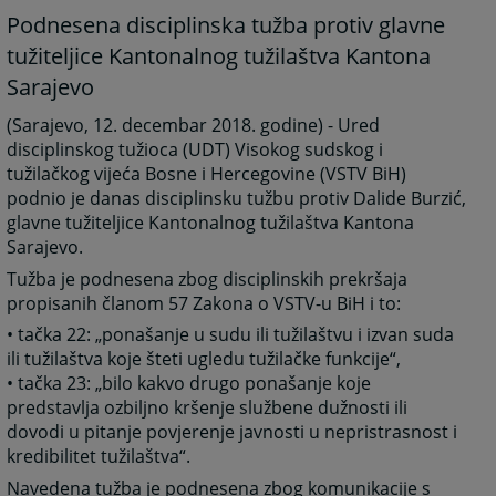
Podnesena disciplinska tužba protiv glavne
tužiteljice Kantonalnog tužilaštva Kantona
Sarajevo
(Sarajevo, 12. decembar 2018. godine) - Ured
disciplinskog tužioca (UDT) Visokog sudskog i
tužilačkog vijeća Bosne i Hercegovine (VSTV BiH)
podnio je danas disciplinsku tužbu protiv Dalide Burzić,
glavne tužiteljice Kantonalnog tužilaštva Kantona
Sarajevo.
Tužba je podnesena zbog disciplinskih prekršaja
propisanih članom 57 Zakona o VSTV-u BiH i to:
• tačka 22: „ponašanje u sudu ili tužilaštvu i izvan suda
ili tužilaštva koje šteti ugledu tužilačke funkcije“,
• tačka 23: „bilo kakvo drugo ponašanje koje
predstavlja ozbiljno kršenje službene dužnosti ili
dovodi u pitanje povjerenje javnosti u nepristrasnost i
kredibilitet tužilaštva“.
Navedena tužba je podnesena zbog komunikacije s