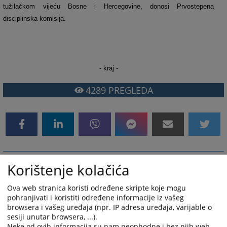
tužilačkom vijeću Bosne i Hercegovine, donosi Prvostepena
disciplinska komisija.
- kraj -
4289
PREGLEDA
Korištenje kolačića
Saopštenje za javnost
Ova web stranica koristi određene skripte koje mogu
(Sarajevo, 2. april 2021. godine) - Ured disciplinskog tužioca (UDT)
pohranjivati i koristiti određene informacije iz vašeg
Visokog sudskog i tužilačkog vijeća Bosne i Hercegovine (VSTV BiH)
browsera i vašeg uređaja (npr. IP adresa uređaja, varijable o
podnio je disciplinske tužbe protiv
Gordane Tadić
, glavne tužiteljice
sesiji unutar browsera, ...).
Tužilaštva BiH, i
Ranka Debevca
, predsjednika Suda BiH.
Neke od ovih informacija su nam neophodne i bez njih web