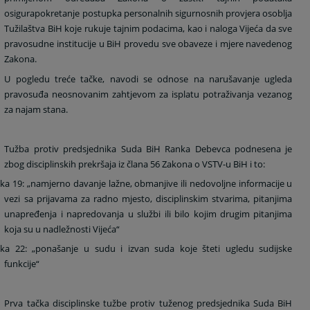
osigura
pokretanje postupka personalnih sigurnosnih provjera osoblja
Tužilaštva BiH koje rukuje tajnim podacima, kao i naloga Vijeća da sve
pravosudne institucije u BiH provedu sve obaveze i mjere navedenog
Zakona.
U pogledu treće tačke, navodi se odnose na narušavanje ugleda
pravosuđa neosnovanim zahtjevom za isplatu potraživanja vezanog
za najam stana.
Tužba protiv predsjednika Suda BiH Ranka Debevca podnesena je
zbog disciplinskih prekršaja iz člana 56 Zakona o VSTV-u BiH i to:
čka 19: „namjerno davanje lažne, obmanjive ili nedovoljne informacije u
vezi sa prijavama za radno mjesto, disciplinskim stvarima, pitanjima
unapređenja i napredovanja u službi ili bilo kojim drugim pitanjima
koja su u nadležnosti Vijeća“
čka 22: „ponašanje u sudu i izvan suda koje šteti ugledu sudijske
funkcije“
Prva tačka disciplinske tužbe protiv tuženog predsjednika Suda BiH