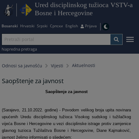
Ured disciplinskog tužioca VSTV-a
Bosne i Hercegovine
Bosanski
Hrvatski
Srpski
Српски
English
Prijava
Napredna pretraga
Aktuelnosti
Odnosi sa javnošću
Vijesti
Saopštenje za javnost
Saopštenje za javnost
(Sarajevo, 21.10.2022. godine) - Povodom velikog broja upita novinara
upućenih Uredu disciplinskog tužioca Visokog sudskog i tužilačkog
vijeća Bosne i Hercegovine u vezi disciplinske istrage protiv zamjenice
glavnog tuzioca Tužilaštva Bosne i Hercegovine, Diane Kajmaković,
javnost želimo informisati o sljedećem: