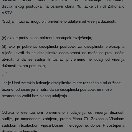
disciplinskog postupka, na osnovu člana 79. tačke c) i d) Zakona o
VSTV:
“Sudija ili tužilac mogu biti privremeno udaljeni od vršenja dužnosti:
...
(c) ako je protiv njega pokrenut postupak razrješenja;
(d) ako je pokrenut disciplinski postupak za disciplinski prekršaj, a
Vijeće utvrdi da se disciplinska odgovornost ne može na pravi način
utvrditi, a da se sudija ili tužilac privremeno ne udalji od vršenja
dužnosti tokom postupka;
…“
jer je Ured zatražio izricanje disciplinske mjere razrješenja od dužnosti
tužene, odnosno jer smatra da se disciplinski postupak ne može
nesmetano voditi bez njenog udaljenja.
Odluku o eventualnom privremenom udaljenju od vršenja dužnosti
sudije, po navedenom zahtjevu, prema članu 79. Zakona o Visokom
sudskom i tužilačkom vijeću Bosne i Hercegovine, donosi Prvostepena
disciplinska komisija.