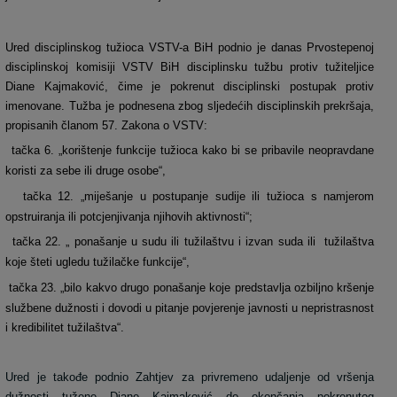
Ured disciplinskog tužioca VSTV-a BiH podnio je danas Prvostepenoj
disciplinskoj komisiji VSTV BiH disciplinsku tužbu protiv tužiteljice
Diane Kajmaković, čime je pokrenut disciplinski postupak protiv
imenovane. Tužba je podnesena zbog sljedećih disciplinskih prekršaja,
propisanih članom 57. Zakona o VSTV:
tačka 6. „korištenje funkcije tužioca kako bi se pribavile neopravdane
koristi za sebe ili druge osobe“,
tačka 12. „miješanje u postupanje sudije ili tužioca s namjerom
opstruiranja ili potcjenjivanja njihovih aktivnosti“;
tačka 22. „ ponašanje u sudu ili tužilaštvu i izvan suda ili tužilaštva
koje šteti ugledu tužilačke funkcije“,
tačka 23. „bilo kakvo drugo ponašanje koje predstavlja ozbiljno kršenje
službene dužnosti i dovodi u pitanje povjerenje javnosti u nepristrasnost
i kredibilitet tužilaštva“.
Ured je takođe podnio Zahtjev za privremeno udaljenje od vršenja
dužnosti tužene Diane Kajmaković do okončanja pokrenutog