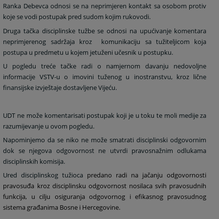
Ranka Debevca odnosi se na neprimjeren kontakt sa osobom protiv
koje se vodi postupak pred sudom kojim rukovodi.
Druga tačka disciplinske tužbe se odnosi na upućivanje komentara
neprimjerenog sadržaja kroz
komunikaciju sa tužiteljicom koja
postupa u predmetu u kojem je
tuženi učesnik u postupku.
U pogledu treće tačke radi o namjernom davanju nedovoljne
informacije VSTV-u o imovini tuženog u inostranstvu, kroz lične
finansijske izvještaje dostavljene Vijeću.
UDT ne može komentarisati postupak koji je u toku te moli medije za
razumijevanje u ovom pogledu.
Napominjemo da se niko ne može smatrati disciplinski odgovornim
dok se njegova odgovornost ne utvrdi pravosnažnim odlukama
disciplinskih komisija.
Ured disciplinskog tužioca
predano radi na jačanju odgovornosti
pravosuđa kroz disciplinsku odgovornost nosilaca svih pravosudnih
funkcija, u cilju osiguranja odgovornog i efikasnog pravosudnog
sistema građanima Bosne i Hercegovine.