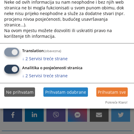
Neke od ovih informacija su nam neophodne i bez njih web
pritužbu protiv sudije, tužioca ili stručnog saradnika sa
stranica ne bi mogla fukcionisati u svom punom obimu, dok
sudijskim ovlaštenjima, osim sudija ustavnih sudova.
neke nisu prijeko neophodne a služe za dodatne stvari (npr.
procjenu nivoa posjećenosti, budućeg usavršavanja
U interesu je građana i građanki da znaju da Ured
stranice...).
Na ovom mjestu možete dozvoliti ili uskratiti pravo na
disciplinskog tužioca nije savjetodavni i nije žalbeni
korištenje tih informacija.
organ. To znači da Ured ne može davati pravne savjete
u konkretnim postupcima, niti preispitivati sudijske ili
tužilačke odluke. Ured ne može uticati na dinamiku i
Translation
(obavezna)
ishod postupka, ne imenuje, ne ocjenjuje i ne
↓
2
Servisi treće strane
razrješava dužnosti sudije i tužioce. Fokus rada Ureda
Analitika o posjećenosti stranica
je istraživanje povreda dužnosti sudija i tužilaca, s
↓
2
Servisi treće strane
ciljem zaštite javnog interesa.
Ne prihvatam
Prihvatam odabrane
Prihvatam sve
7257
PREGLEDA
Pokreće Klaro!