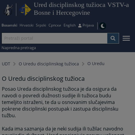
Ured disciplinskog tužioca VSTV-a
Bosne i Hercegovine
Bosanski
Hrvatski
Srpski
Српски
English
Prijava
Napredna pretraga
O Uredu
UDT
O Uredu disciplinskog tužioca
O Uredu disciplinskog tužioca
Posao Ureda disciplinskog tužioca je da osigura da
navodi o povredi dužnosti sudije ili tužioca budu
temeljito istraženi, te da u osnovanim slučajevima
pokrene disciplinski postupak i zastupa disciplinsku
tužbu.
Kada ima saznanja da je neki sudija ili tužilac navodno