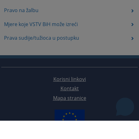
Pravo na žalbu
Mjere koje VSTV BiH može izreći
Prava sudije/tužioca u postupku
Korisni linkovi
Kontakt
Mapa stranice
Redizajn web stranice je finansirala Evropska unija. Za njen sadržaj isključivo je odgovorno
Visoko sudsko i tužilačko vijeće BiH i ona ne odražava nužno stavove Evropske unije.