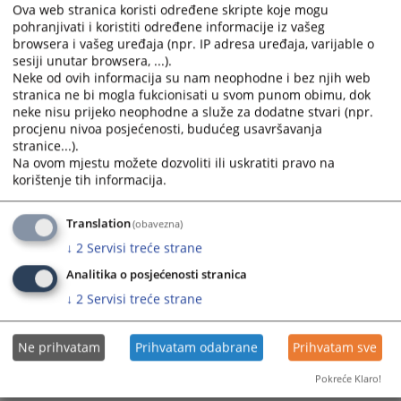
Ova web stranica koristi određene skripte koje mogu
disciplinskim postupcima koji se vode protiv tužilaca,
pohranjivati i koristiti određene informacije iz vašeg
većina članova disciplinske komisije su tužioci.
browsera i vašeg uređaja (npr. IP adresa uređaja, varijable o
Disciplinski postupak može trajati do godinu dana, ali
sesiji unutar browsera, ...).
taj rok VSTV BiH može produžiti iz opravdanih razloga.
Neke od ovih informacija su nam neophodne i bez njih web
Moguće je, ali iznimno rijetko u praksi, da podnosilac
stranica ne bi mogla fukcionisati u svom punom obimu, dok
neke nisu prijeko neophodne a služe za dodatne stvari (npr.
pritužbe u toku disciplinskog postupka bude pozvan u
procjenu nivoa posjećenosti, budućeg usavršavanja
svojstvu svjedoka.
stranice...).
Na ovom mjestu možete dozvoliti ili uskratiti pravo na
korištenje tih informacija.
5116
PREGLEDA
Translation
(obavezna)
↓
2
Servisi treće strane
Analitika o posjećenosti stranica
↓
2
Servisi treće strane
Ne prihvatam
Prihvatam odabrane
Prihvatam sve
Pokreće Klaro!