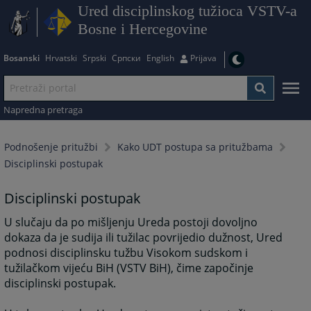
Ured disciplinskog tužioca VSTV-a
Bosne i Hercegovine
Bosanski
Hrvatski
Srpski
Српски
English
Prijava
Napredna pretraga
Podnošenje pritužbi
Kako UDT postupa sa pritužbama
Disciplinski postupak
Disciplinski postupak
U slučaju da po mišljenju Ureda postoji dovoljno
dokaza da je sudija ili tužilac povrijedio dužnost, Ured
podnosi disciplinsku tužbu Visokom sudskom i
tužilačkom vijeću BiH (VSTV BiH), čime započinje
disciplinski postupak.