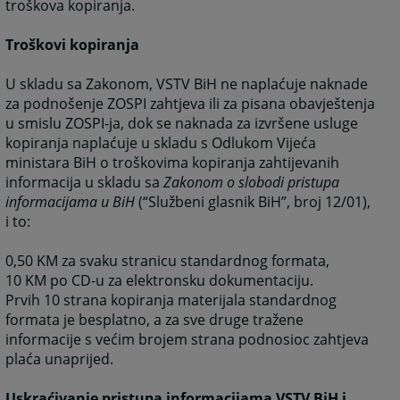
troškova kopiranja.
Troškovi kopiranja
U skladu sa Zakonom, VSTV BiH ne naplaćuje naknade
za podnošenje ZOSPI zahtjeva ili za pisana obavještenja
u smislu ZOSPI-ja, dok se naknada za izvršene usluge
kopiranja naplaćuje u skladu s Odlukom Vijeća
ministara BiH o troškovima kopiranja zahtijevanih
informacija u skladu sa
Zakonom o slobodi pristupa
informacijama u BiH
(“Službeni glasnik BiH”, broj 12/01),
i to:
0,50 KM za svaku stranicu standardnog formata,
10 KM po CD-u za elektronsku dokumentaciju.
Prvih 10 strana kopiranja materijala standardnog
formata je besplatno, a za sve druge tražene
informacije s većim brojem strana podnosioc zahtjeva
plaća unaprijed.
Uskraćivanje pristupa informacijama VSTV BiH i