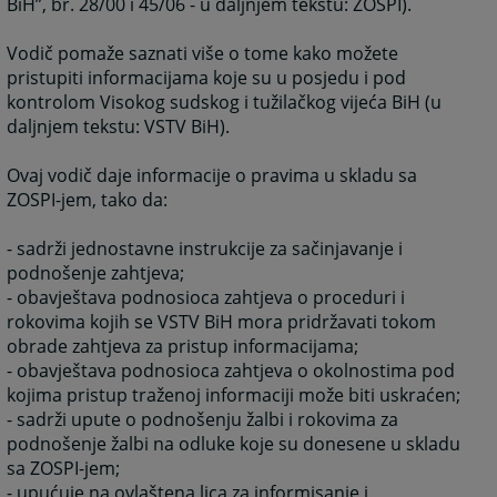
BiH”, br. 28/00 i 45/06 - u daljnjem tekstu: ZOSPI).
Vodič pomaže saznati više o tome kako možete
pristupiti informacijama koje su u posjedu i pod
kontrolom Visokog sudskog i tužilačkog vijeća BiH (u
daljnjem tekstu: VSTV BiH).
Ovaj vodič daje informacije o pravima u skladu sa
ZOSPI-jem, tako da:
- sadrži jednostavne instrukcije za sačinjavanje i
podnošenje zahtjeva;
- obavještava podnosioca zahtjeva o proceduri i
rokovima kojih se VSTV BiH mora pridržavati tokom
obrade zahtjeva za pristup informacijama;
- obavještava podnosioca zahtjeva o okolnostima pod
kojima pristup traženoj informaciji može biti uskraćen;
- sadrži upute o podnošenju žalbi i rokovima za
podnošenje žalbi na odluke koje su donesene u skladu
sa ZOSPI-jem;
- upućuje na ovlaštena lica za informisanje i