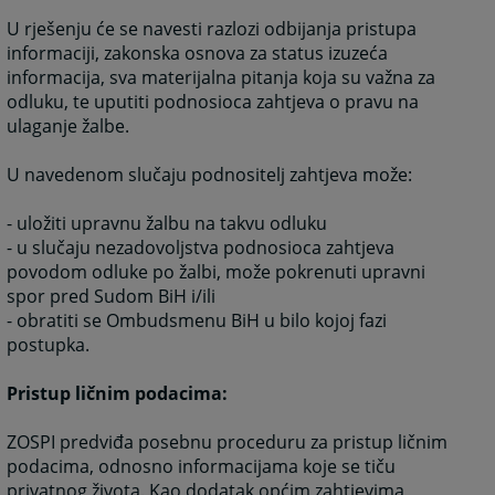
U rješenju će se navesti razlozi odbijanja pristupa
informaciji, zakonska osnova za status izuzeća
informacija, sva materijalna pitanja koja su važna za
odluku, te uputiti podnosioca zahtjeva o pravu na
ulaganje žalbe.
U navedenom slučaju podnositelj zahtjeva može:
- uložiti upravnu žalbu na takvu odluku
- u slučaju nezadovoljstva podnosioca zahtjeva
povodom odluke po žalbi, može pokrenuti upravni
spor pred Sudom BiH i/ili
- obratiti se Ombudsmenu BiH u bilo kojoj fazi
postupka.
Pristup ličnim podacima:
ZOSPI predviđa posebnu proceduru za pristup ličnim
podacima, odnosno informacijama koje se tiču
privatnog života. Kao dodatak općim zahtjevima