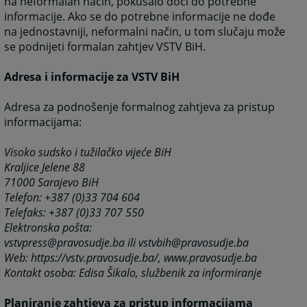
na neformalan način, pokušalo doći do potrebne
informacije. Ako se do potrebne informacije ne dođe
na jednostavniji, neformalni način, u tom slučaju može
se podnijeti formalan zahtjev VSTV BiH.
Adresa i informacije za VSTV BiH
Adresa za podnošenje formalnog zahtjeva za pristup
informacijama:
Visoko sudsko i tužilačko vijeće BiH
Kraljice Jelene 88
71000 Sarajevo BiH
Telefon: +387 (0)33 704 604
Telefaks: +387 (0)33 707 550
Elektronska pošta:
vstvpress@pravosudje.ba ili vstvbih@pravosudje.ba
Web: https://vstv.pravosudje.ba/, www.pravosudje.ba
Kontakt osoba: Edisa Šikalo, službenik za informiranje
Planiranje zahtjeva za pristup informacijama