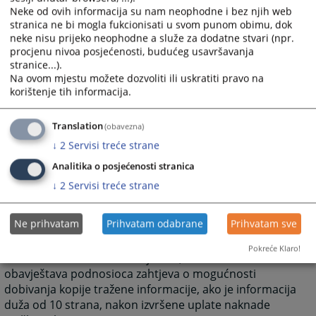
rok se može, u skladu sa ZOSPI-jem, produžiti.
Neke od ovih informacija su nam neophodne i bez njih web
Podnosioc zahtjeva mora se obavještavati o svim
stranica ne bi mogla fukcionisati u svom punom obimu, dok
neke nisu prijeko neophodne a služe za dodatne stvari (npr.
radnjama i razlozima produženja roka.
procjenu nivoa posjećenosti, budućeg usavršavanja
stranice...).
Pristup informacijama
Na ovom mjestu možete dozvoliti ili uskratiti pravo na
korištenje tih informacija.
Kada VSTV BiH odobri pristup traženim informacijama
u cijelosti ili djelomično, o tome rješenjem obavještava
Translation
(obavezna)
podnosioca zahtjeva. Rješenjem se utvrđuje
↓
2
Servisi treće strane
mogućnost ličnog pristupa i uvida u informacije u
prostorijama VSTV BiH u vrijeme koje odgovara i
Analitika o posjećenosti stranica
podnosiocu zahtjeva i zaposlenom osoblju, ili će pod
↓
2
Servisi treće strane
uslovom da je informacija kraća od 10 stranica,
dostaviti informaciju u pisanoj formi podnosiocu
Ne prihvatam
Prihvatam odabrane
Prihvatam sve
zahtjeva.
Pokreće Klaro!
U skladu s odobrenim zahtjevom, VSTV BiH
obavještava podnosioca zahtjeva o mogućnosti
dobivanja kopije tražene informacije, ako je informacija
duža od 10 strana, nakon izvršene uplate naknade