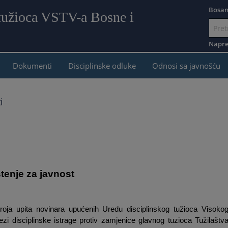
Bosan
 tužioca VSTV-a Bosne i
Idi
na
Napre
sadr
Dokumenti
Disciplinske odluke
Odnosi sa javnošću
i
tenje za javnost
roja upita novinara upućenih Uredu disciplinskog tužioca Visoko
zi disciplinske istrage protiv zamjenice glavnog tuzioca Tužilaštv