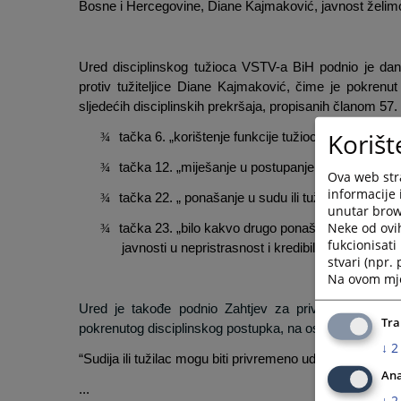
Bosne i Hercegovine, Diane Kajmaković, javnost želimo
Ured disciplinskog tužioca VSTV-a BiH podnio je dana
protiv tužiteljice Diane Kajmaković, čime je pokrenu
sljedećih disciplinskih prekršaja, propisanih članom 5
Korišt
¾
tačka 6. „korištenje funkcije tužioca kako bi se p
¾
tačka 12. „miješanje u postupanje sudije ili tužioc
Ova web stra
informacije 
¾
tačka 22. „ ponašanje u sudu ili tužilaštvu i izvan 
unutar brows
Neke od ovi
¾
tačka 23. „bilo kakvo drugo ponašanje koje predst
fukcionisat
javnosti u nepristrasnost i kredibilitet tužilaštva“.
stvari (npr.
Na ovom mjes
Ured je takođe podnio Zahtjev za privremeno udal
Tra
pokrenutog disciplinskog postupka, na osnovu člana 79
↓
2
“Sudija ili tužilac mogu biti privremeno udaljeni od vršen
Ana
...
↓
2