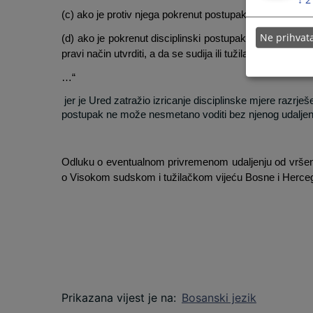
(c) ako je protiv njega pokrenut postupak razrješenja;
Ne prihva
(d) ako je pokrenut disciplinski postupak za disciplins
pravi način utvrditi, a da se sudija ili tužilac privreme
…“
jer je Ured zatražio izricanje disciplinske mjere razrje
postupak ne može nesmetano voditi bez njenog udaljen
Odluku o eventualnom privremenom udaljenju od vršen
o Visokom sudskom i tužilačkom vijeću Bosne i Herceg
Prikazana vijest je na
:
Bosanski jezik