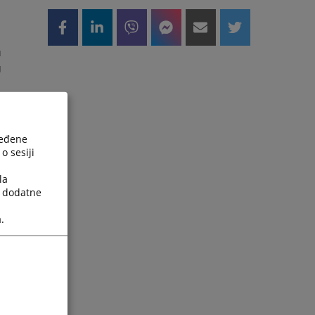
u
g
ređene
o sesiji
la
e
a dodatne
.
a