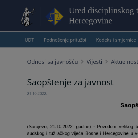
Ured disciplinskog
Hercegovine
UDT
Podnošenje pritužbi
Kodeks i smjernice
Odnosi sa javnošću
Vijesti
Aktuelnost
Saopštenje za javnost
21.10.2022.
Saopš
(Sarajevo, 21.10.2022. godine) - Povodom velikog b
sudskog i tužilačkog vijeća Bosne i Hercegovine u ve