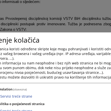
 informisati o sljedećem:
s Prvostepenoj disciplinskoj komisiji VSTV BiH disciplinsku tužb
t disciplinski postupak protiv imenovane. Tužba je podnesena zbo
7. Zakona o VSTV:
enje kolačića
ribavile neopravdane koristi za sebe ili druge osobe“,
a s namjerom opstruiranja ili potcjenjivanja njihovih aktivnosti“;
nica koristi određene skripte koje mogu pohranjivati i koristiti od
iz vašeg browsera i vašeg uređaja (npr. IP adresa uređaja, varijable 
suda ili tužilaštva koje šteti ugledu tužilačke funkcije“,
era, ...).
h informacija su nam neophodne i bez njih web stranica ne bi mog
avlja ozbiljno kršenje službene dužnosti i dovodi u pitanje povjerenj
i u svom punom obimu, dok neke nisu prijeko neophodne a služe z
 procjenu nivoa posjećenosti, budućeg usavršavanja stranice...).
tu možete dozvoliti ili uskratiti pravo na korištenje tih informacija
jenje od vršenja dužnosti tužene Diane Kajmaković do okončanj
nslation
(obavezna)
. tačke c) i d) Zakona o VSTV:
Servisi treće strane
ja dužnosti:
litika o posjećenosti stranica
Servisi treće strane