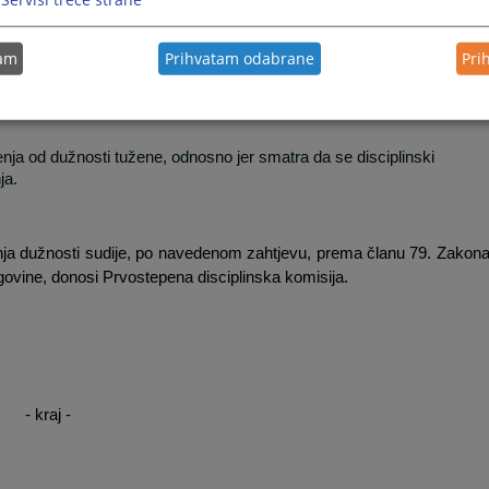
tam
Prihvatam odabrane
Pri
ki prekršaj, a Vijeće utvrdi da se disciplinska odgovornost ne može n
no ne udalji od vršenja dužnosti tokom postupka;
šenja od dužnosti tužene, odnosno jer smatra da se disciplinski
ja.
ja dužnosti sudije, po navedenom zahtjevu, prema članu 79. Zakon
ovine, donosi Prvostepena disciplinska komisija.
- kraj -