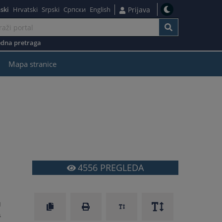
ski
Hrvatski
Srpski
Српски
English
Prijava
dna pretraga
žaj
Mapa stranice
4556
PREGLEDA
g
a