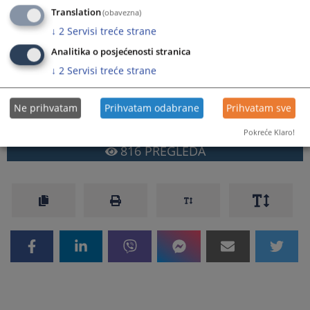
Izvještaj Ureda disciplinskog tužioca za 2021. godinu
Translation
(obavezna)
↓
2
Servisi treće strane
Prikazana vijest je na
:
Bosanski jezik
Analitika o posjećenosti stranica
Prateći dokumenti
↓
2
Servisi treće strane
UDT Godisnji izvjestaj 2021
Ne prihvatam
Prihvatam odabrane
Prihvatam sve
Pokreće Klaro!
816
PREGLEDA