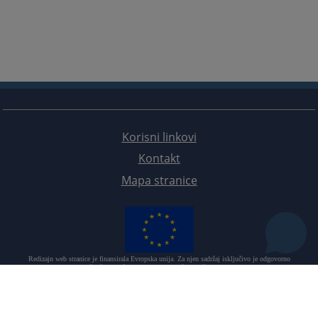
Korisni linkovi
Kontakt
Mapa stranice
Redizajn web stranice je finansirala Evropska unija. Za njen sadržaj isključivo je odgovorno
Visoko sudsko i tužilačko vijeće BiH i ona ne odražava nužno stavove Evropske unije.