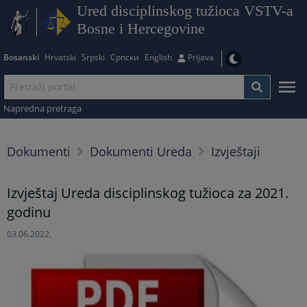
Ured disciplinskog tužioca VSTV-a
Bosne i Hercegovine
Bosanski
Hrvatski
Srpski
Српски
English
Prijava
Napredna pretraga
Dokumenti
Dokumenti Ureda
Izvještaji
Izvještaj Ureda disciplinskog tužioca za 2021.
godinu
03.06.2022.